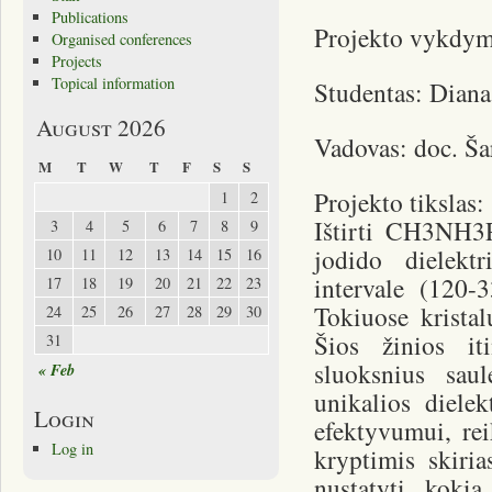
Publications
Projekto vykdym
Organised conferences
Projects
Topical information
Studentas: Diana
August 2026
Vadovas: doc. Ša
M
T
W
T
F
S
S
Projekto tikslas:
1
2
Ištirti CH3NH3P
3
4
5
6
7
8
9
jodido dielekt
10
11
12
13
14
15
16
intervale (120-
17
18
19
20
21
22
23
Tokiuose kristal
24
25
26
27
28
29
30
Šios žinios it
31
sluoksnius sau
« Feb
unikalios diele
Login
efektyvumui, rei
Log in
kryptimis skiria
nustatyti, kokia