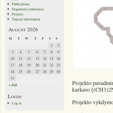
Publications
Organised conferences
Projects
Topical information
August 2026
M
T
W
T
F
S
S
1
2
3
4
5
6
7
8
9
10
11
12
13
14
15
16
17
18
19
20
21
22
23
24
25
26
27
28
29
30
31
Projekto pavadini
« Feb
karkaso [(CH3)2
Login
Projekto vykdymo 
Log in