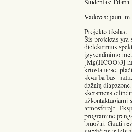
Studentas: Diana 
Vadovas: jaun. m.
Projekto tikslas:
Šis projektas yra
dielektrinius spe
įgyvendinimo metu
[Mg(HCOO)3] milte
kriostatuose, pla
skvarba bus mat
dažnių diapazone.
skersmens cilindr
užkontaktuojami 
atmosferoje. Eksp
programine įranga
bruožai. Gauti re
savybėms ir leis a