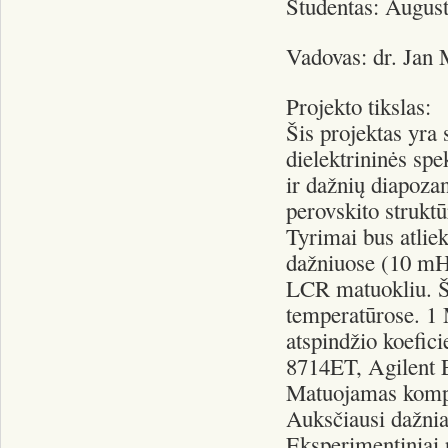
Studentas: Augus
Vadovas: dr. Jan 
Projekto tikslas:
Šis projektas yra 
dielektrininės sp
ir dažnių diapoza
perovskito struk
Tyrimai bus atlie
dažniuose (10 m
LCR matuokliu. Š
temperatūrose. 1
atspindžio koefici
8714ET, Agilent E
Matuojamas komple
Auksčiausi dažni
Eksperimentiniai 