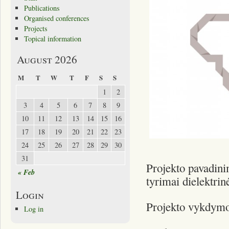
Publications
Organised conferences
Projects
Topical information
August 2026
M
T
W
T
F
S
S
1
2
3
4
5
6
7
8
9
10
11
12
13
14
15
16
17
18
19
20
21
22
23
24
25
26
27
28
29
30
31
Projekto pavadini
« Feb
tyrimai dielektri
Login
Projekto vykdymo 
Log in