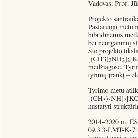
Vadovas: Prof. Jū
Projekto santrauk
Pastaruoju metu 
hibridinėmis medž
bei neorganinių s
Šio projekto tiksla
[(CH3)
NH
]
[K
2
2
2
medžiagose. Tyrim
tyrimų įrankį – e
Tyrimo metu atlik
[(CH
)
NH]
[KC
3
3
2
nustatyti struktūr
2014–2020 m. ES 
09.3.3-LMT-K-712
kompetencijos ugd