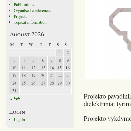
Publications
Organised conferences
Projects
Topical information
August 2026
M
T
W
T
F
S
S
1
2
3
4
5
6
7
8
9
10
11
12
13
14
15
16
17
18
19
20
21
22
23
24
25
26
27
28
29
30
31
Projekto pavadin
« Feb
dielektriniai tyri
Login
Projekto vykdymo 
Log in