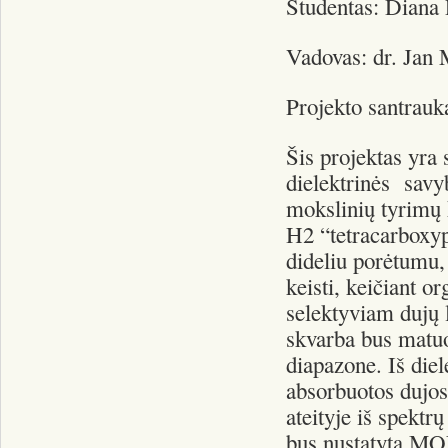
Studentas: Diana 
Vadovas: dr. Jan 
Projekto santrauk
Šis projektas yra
dielektrinės savyb
mokslinių tyrimų
H2 “tetracarboxy
dideliu porėtumu,
keisti, keičiant o
selektyviam dujų 
skvarba bus matu
diapazone. Iš diel
absorbuotos dujos
ateityje iš spektr
bus nustatyta MOF