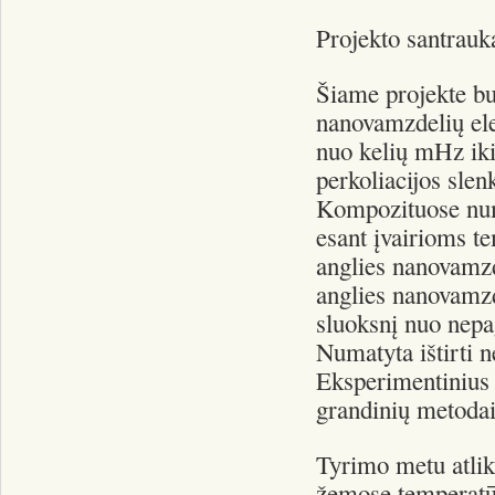
Projekto santrauk
Šiame projekte bu
nanovamzdelių ele
nuo kelių mHz iki
perkoliacijos sle
Kompozituose num
esant įvairioms t
anglies nanovamz
anglies nanovamzd
sluoksnį nuo nepa
Numatyta ištirti 
Eksperimentinius 
grandinių metodai
Tyrimo metu atlikt
žemose temperatūr