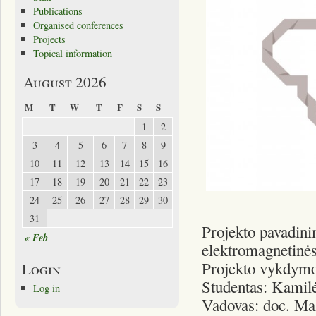
Publications
Organised conferences
Projects
Topical information
August 2026
M
T
W
T
F
S
S
1
2
3
4
5
6
7
8
9
10
11
12
13
14
15
16
17
18
19
20
21
22
23
24
25
26
27
28
29
30
31
Projekto pavadin
« Feb
elektromagnetinės
Projekto vykdymo 
Login
Studentas: Kamil
Log in
Vadovas: doc. Ma