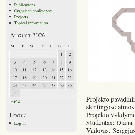
Publications
Organised conferences
Projects
Topical information
August 2026
M
T
W
T
F
S
S
1
2
3
4
5
6
7
8
9
10
11
12
13
14
15
16
17
18
19
20
21
22
23
24
25
26
27
28
29
30
31
Projekto pavadini
« Feb
skirtingose atmos
Projekto vykdymo 
Login
Studentas: Diana 
Log in
Vadovas: Sergeju