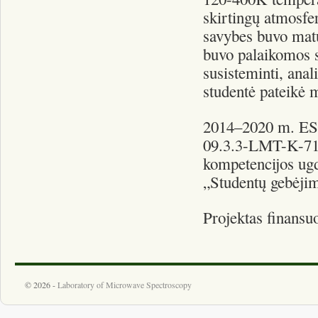
skirtingų atmosf
savybes buvo mat
buvo palaikomos s
susisteminti, ana
studentė pateikė m
2014–2020 m. ES 
09.3.3-LMT-K-712
kompetencijos ugd
„Studentų gebėji
Projektas finansu
© 2026 -
Laboratory of Microwave Spectroscopy