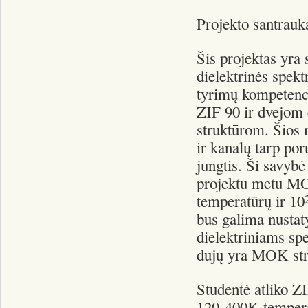
Projekto santrauk
Šis projektas yra 
dielektrinės spekt
tyrimų kompetencij
ZIF 90 ir dvejom
struktūrom. Šios 
ir kanalų tarp por
jungtis. Ši savybė
projektu metu MO
temperatūrų ir 10
bus galima nustat
dielektriniams spe
dujų yra MOK str
Studentė atliko Z
120-400K tempera